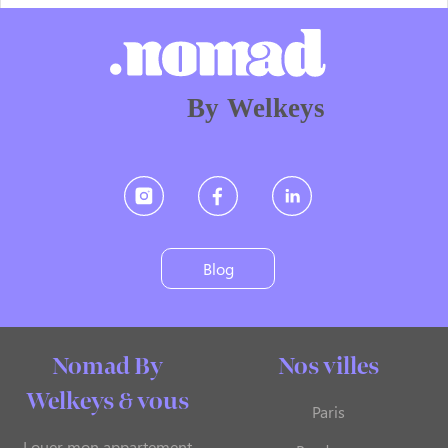
By Welkeys
Blog
Nomad By
Nos villes
Welkeys & vous
Paris
Louer mon appartement